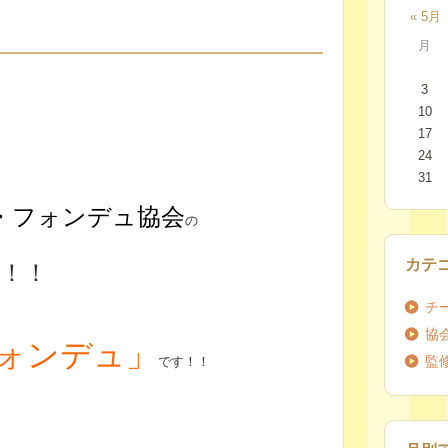
« 5月
月
3
10
17
24
31
・フォンデュ協会
の
カテ
弾！！
チ
協
ォンデュ」
監
です！！