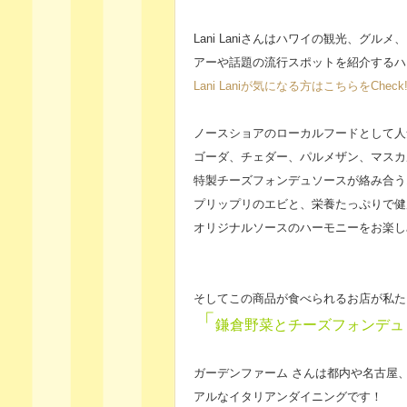
Lani Laniさんは
ハワイ
の観光、グルメ、
アーや話題の流行スポットを紹介する
ハ
Lani Laniが気になる方はこちらをCheck
ノースショアのローカルフードとして人
ゴーダ、チェダー、パルメザン、マスカ
特製チーズフォンデュソースが絡み合う
プリップリのエビと、栄養たっぷりで健
オリジナルソースのハーモニーをお楽しみく
そしてこの商品が食べられるお店が私た
「
鎌倉野菜とチーズフォンデュ
ガーデンファーム さんは都内や名古屋
アルなイタリアンダイニングです！