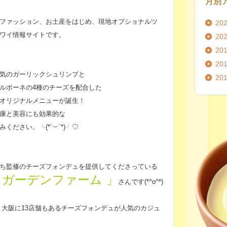
月別
ファッション、お土産をはじめ、現地オプショナルツ
20
ワイ
情報サイトです。
20
!
20
20
気のガーリックシュリンプと
20
ルポーネの4種のチーズを配合した
オリジナルメニューが誕生！
康と美容にも効果的な
ださい。╰(*´︶`*)╯♡
ち監修のチーズフォンデュを提供してくださっている
ガーデンファーム 」
さんです(*^o^*)
、大阪に13店舗もあるチーズフォンデュが人気のカジュ