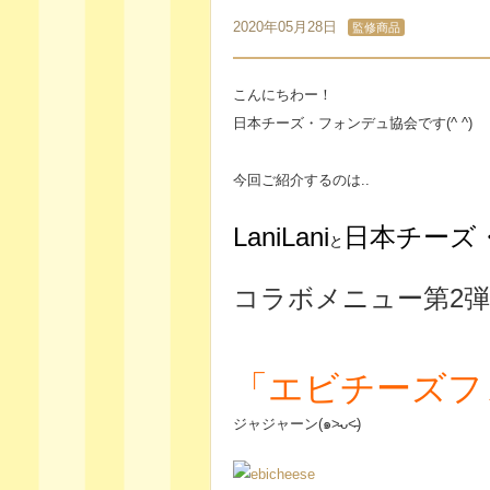
2020年05月28日
監修商品
こんにちわー！
日本チーズ・フォンデュ協会です(^ ^)
今回ご紹介するのは..
LaniLani
日本チーズ
と
コラボメニュー第2
「エビチーズフ
ジャジャーン(๑˃̵ᴗ˂̵)