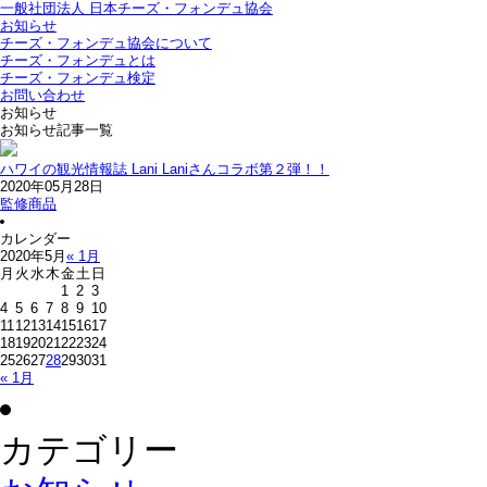
一般社団法人 日本チーズ・フォンデュ協会
お知らせ
チーズ・フォンデュ協会について
チーズ・フォンデュとは
チーズ・フォンデュ検定
お問い合わせ
お知らせ
お知らせ記事一覧
ハワイの観光情報誌 Lani Laniさんコラボ第２弾！！
2020年05月28日
監修商品
カレンダー
2020年5月
« 1月
月
火
水
木
金
土
日
1
2
3
4
5
6
7
8
9
10
11
12
13
14
15
16
17
18
19
20
21
22
23
24
25
26
27
28
29
30
31
« 1月
カテゴリー